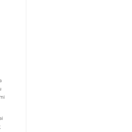
a
u
mi
ai
g