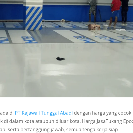
 ada di
PT Rajawali Tunggal Abadi
dengan harga yang cocok
 di dalam kota ataupun diluar kota. Harga JasaTukang Epo
rapi serta bertanggung jawab, semua tenga kerja siap